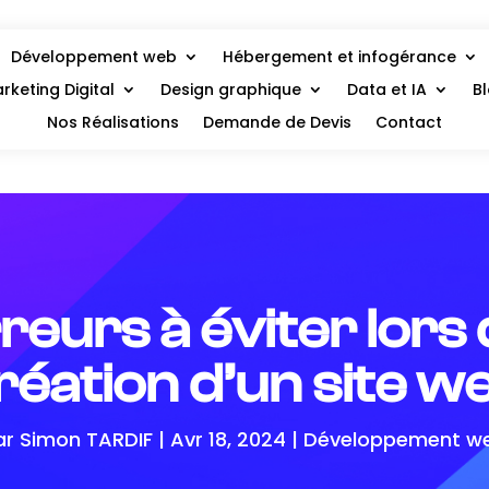
Développement web
Hébergement et infogérance
rketing Digital
Design graphique
Data et IA
B
Nos Réalisations
Demande de Devis
Contact
reurs à éviter lors 
réation d’un site w
ar
Simon TARDIF
|
Avr 18, 2024
|
Développement w