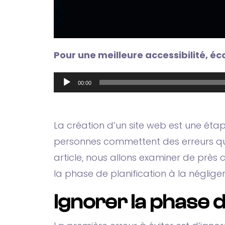
Pour une meilleure accessibilité, éco
Lecteur
00:00
audio
La création d’un site web est une éta
personnes commettent des erreurs qui p
article, nous allons examiner de près c
la phase de planification à la néglige
Ignorer la phase d