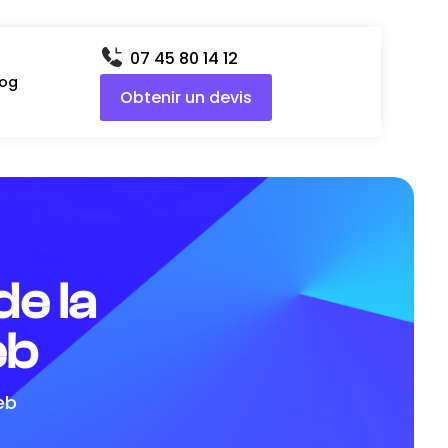
07 45 80 14 12
log
Obtenir un devis
de la
eb
eb