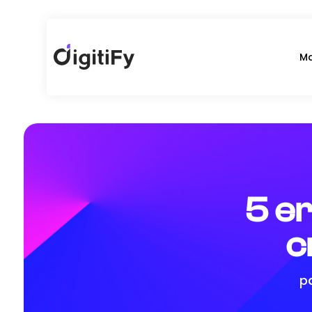
Ma
5 er
c
p