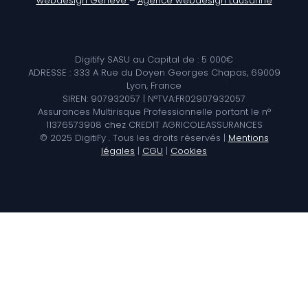
webdesign Genève
–
Agence webdesign Lausanne
Digitify SASU au Capital de : 5 000€
ADRESSE : 333 A Rue du Doyen Georges Chapas, 69009
Lyon, France
SIREN: 907932057 | N°TVA:FR02907932057
Assurances Multirisque Professionnelle portant le n°
11376573908 chez CREDIT AGRICOLEASSURANCES
© 2025 DigitiFy . Tous les droits réservés |
Mentions
légales
|
CGU
|
Cookies