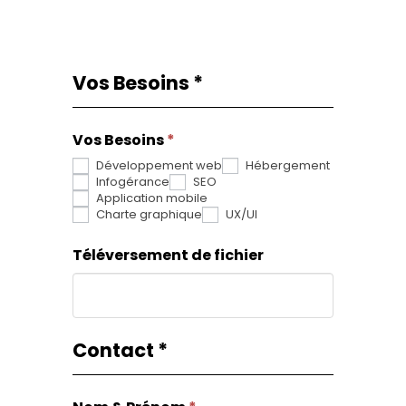
Vos Besoins
*
Request
Si
From
vous
Vos Besoins
êtes
*
Développement web
Hébergement
un
Infogérance
SEO
humain,
Application mobile
Charte graphique
UX/UI
ne
Téléversement de fichier
remplissez
pas
ce
champ.
Contact
*