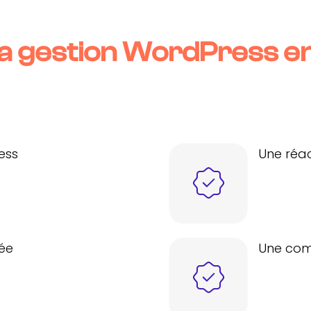
la gestion WordPress e
ess
Une réac
ée
Une com