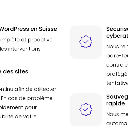
 WordPress en Suisse
Sécuris
cybera
omplète et proactive
Nous ren
es interventions
pare-feu
contrôle
 des sites
protégé 
tentative
ontinu afin de détecter
Sauveg
. En cas de problème
rapide
apidement pour
Nous me
abilité de votre
automat