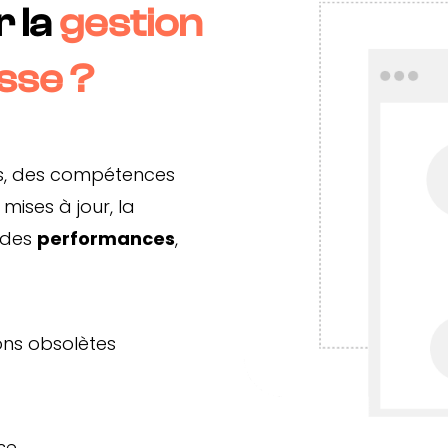
r la
gestion
sse ?
, des compétences
mises à jour, la
des
performances
,
ions obsolètes
se