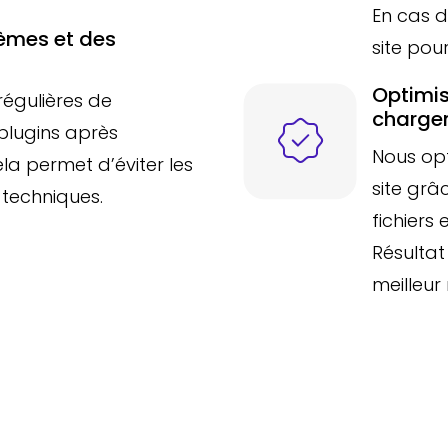
En cas d
hèmes et des
site pou
Optimis
régulières de
charge
plugins après
Nous opt
ela permet d’éviter les
site grâ
s techniques.
fichiers
Résultat 
meilleur