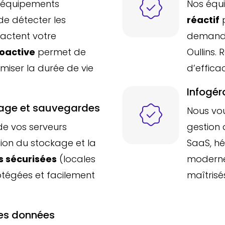
s équipements
Nos équ
 de détecter les
réactif
p
pactent votre
demandes
oactive
permet de
Oullins.
timiser la durée de vie
d’effica
Infogér
kage et sauvegardes
Nous vo
de vos serveurs
gestion 
tion du stockage et la
SaaS, hé
 sécurisées
(locales
moderne
otégées et facilement
maîtrisé
des données