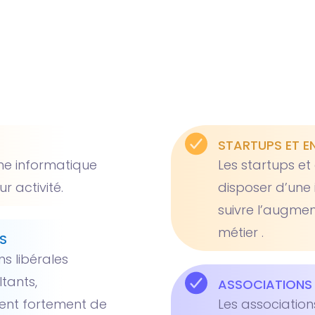
STARTUPS ET E
une informatique
Les startups et
r activité.
disposer d’une 
suivre l’augmen
métier .
S
s libérales
tants,
ASSOCIATIONS 
dent fortement de
Les associations