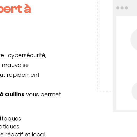
pert à
 : cybersécurité,
ne mauvaise
eut rapidement
à Oullins
vous permet
attaques
matiques
réactif et local