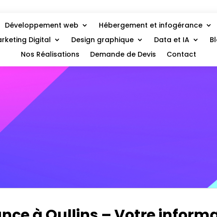
Développement web
Hébergement et infogérance
rketing Digital
Design graphique
Data et IA
B
Nos Réalisations
Demande de Devis
Contact
nce à Oullins – Votre informa