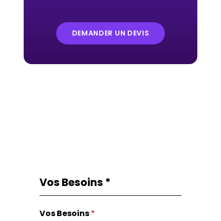
DEMANDER UN DEVIS
Vos Besoins
*
Request
Si
From
vous
Vos Besoins
êtes
*