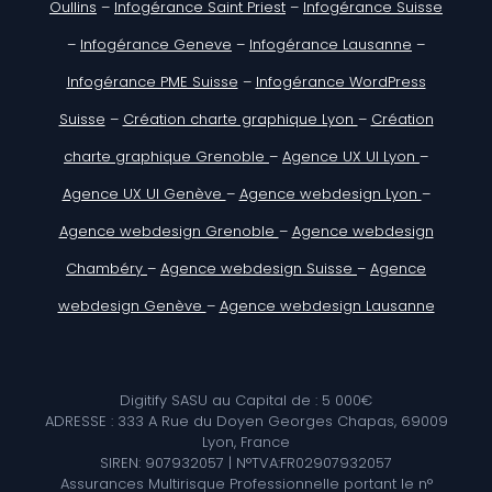
Oullins
–
Infogérance Saint Priest
–
Infogérance Suisse
–
Infogérance Geneve
–
Infogérance Lausanne
–
Infogérance PME Suisse
–
Infogérance WordPress
Suisse
–
Création charte graphique Lyon
–
Création
charte graphique Grenoble
–
Agence UX UI Lyon
–
Agence UX UI Genève
–
Agence webdesign Lyon
–
Agence webdesign Grenoble
–
Agence webdesign
Chambéry
–
Agence webdesign Suisse
–
Agence
webdesign Genève
–
Agence webdesign Lausanne
Digitify SASU au Capital de : 5 000€
ADRESSE : 333 A Rue du Doyen Georges Chapas, 69009
Lyon, France
SIREN: 907932057 | N°TVA:FR02907932057
Assurances Multirisque Professionnelle portant le n°