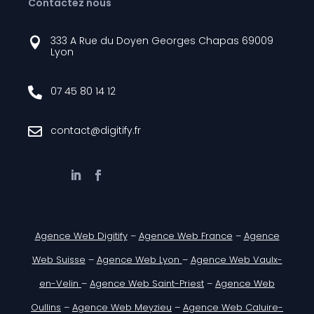
Contactez nous
333 A Rue du Doyen Georges Chapas 69009

Lyon
07 45 80 14 12

contact@digitify.fr

Agence Web Digitify
–
Agence Web France
–
Agence
Web Suisse
–
Agence Web Lyon
–
Agence Web Vaulx-
en-Velin
–
Agence Web Saint-Priest
–
Agence Web
Oullins
–
Agence Web Meyzieu
–
Agence Web Caluire-