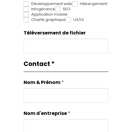
Développement web
Hébergement
un
Infogérance
SEO
humain,
Application mobile
Charte graphique
UX/UI
ne
Téléversement de fichier
remplissez
pas
ce
champ.
Contact
*
Nom & Prénom
*
Nom d'entreprise
*