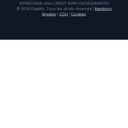
11376573908 chez CREDIT AGRICOLEASSURANCES
© 2025 DigitiFy . Tous les droits réservés |
Mentions
légales
|
CGU
|
Cookies