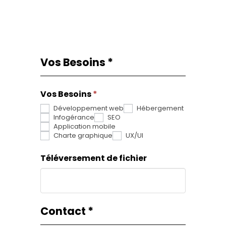
Vos Besoins
*
Request
Si
From
vous
Vos Besoins
êtes
*
Développement web
Hébergement
un
Infogérance
SEO
humain,
Application mobile
Charte graphique
UX/UI
ne
Téléversement de fichier
remplissez
pas
ce
champ.
Contact
*