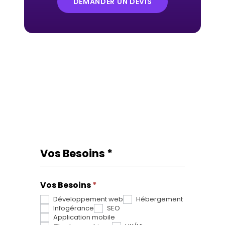
DEMANDER UN DEVIS
Vos Besoins
*
Request
Si
From
vous
Vos Besoins
êtes
*
Développement web
Hébergement
un
Infogérance
SEO
humain,
Application mobile