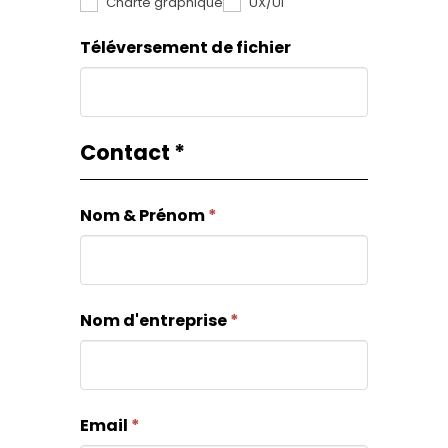
Charte graphique
UX/UI
ne
Téléversement de fichier
remplissez
pas
ce
champ.
Contact
*
Nom & Prénom
*
Nom d'entreprise
*
Email
*