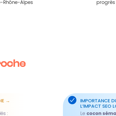
ne-Rhône-Alpes
progrès 
roche
GIE →
IMPORTANCE D
L’IMPACT SEO 
és :
Le
cocon séma