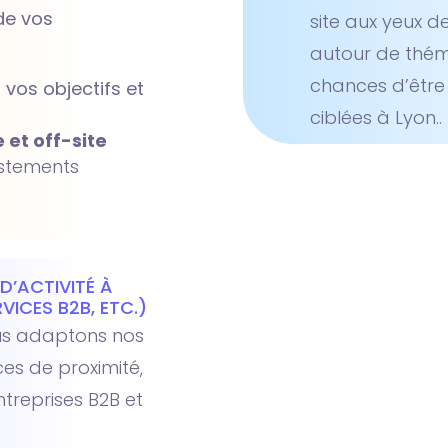
de vos
site aux yeux d
autour de thém
chances d’être 
vos objectifs et
ciblées à Lyon..
 et off-site
ustements
D’ACTIVITÉ À
ICES B2B, ETC.)
ous adaptons nos
es de proximité,
ntreprises B2B et