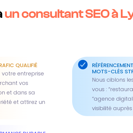
à
un consultant SEO à L
RAFIC QUALIFIÉ
RÉFÉRENCEMENT
MOTS-CLÉS STR
 votre entreprise
Nous ciblons l
erchant vos
vous : “restaura
on et dans sa
“agence digita
iété et attirez un
visibilité auprè