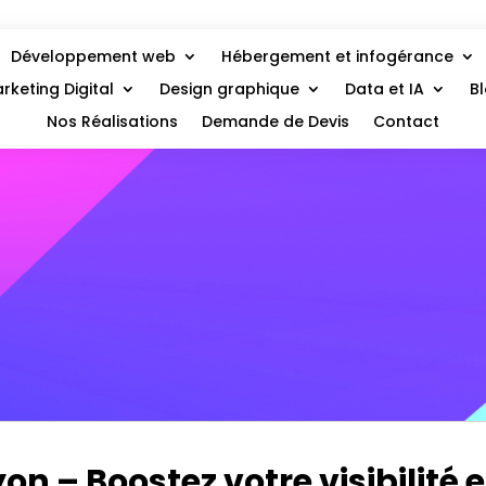
Développement web
Hébergement et infogérance
rketing Digital
Design graphique
Data et IA
B
Nos Réalisations
Demande de Devis
Contact
n – Boostez votre visibilité e