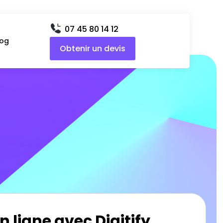
07 45 80 14 12
log
Obtenir un devis
n ligne avec Digitify