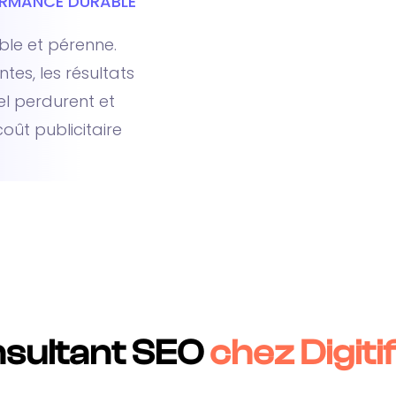
ORMANCE DURABLE
able et pérenne.
s, les résultats
l perdurent et
oût publicitaire
nsultant SEO
chez Digiti