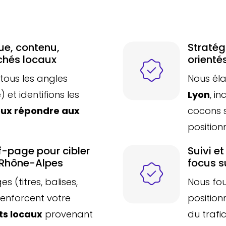
ue, contenu,
Stratég
chés locaux
orienté
tous les angles
Nous él
 et identifions les
Lyon
, i
ux répondre aux
cocons 
position
f-page pour cibler
Suivi e
-Rhône-Alpes
focus su
 (titres, balises,
Nous fou
renforcent votre
position
ts locaux
provenant
du trafi