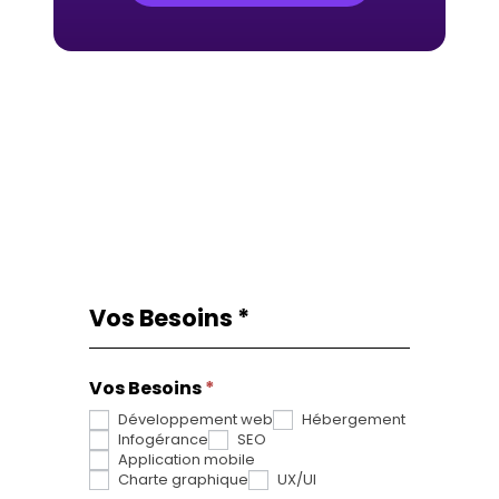
Vos Besoins
*
Request
Si
From
vous
Vos Besoins
êtes
*
Développement web
Hébergement
un
Infogérance
SEO
humain,
Application mobile
Charte graphique
UX/UI
ne