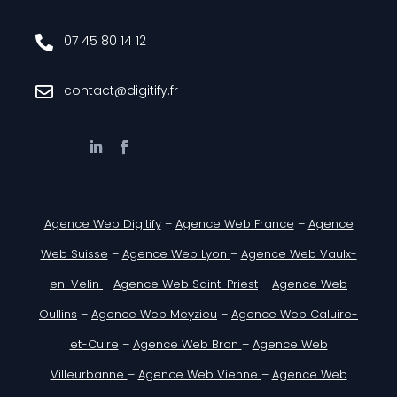
07 45 80 14 12

contact@digitify.fr

Agence Web Digitify
–
Agence Web France
–
Agence
Web Suisse
–
Agence Web Lyon
–
Agence Web Vaulx-
en-Velin
–
Agence Web Saint-Priest
–
Agence Web
Oullins
–
Agence Web Meyzieu
–
Agence Web Caluire-
et-Cuire
–
Agence Web Bron
–
Agence Web
Villeurbanne
–
Agence Web Vienne
–
Agence Web