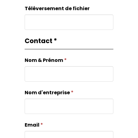
Téléversement de fichier
remplissez
pas
ce
champ.
Contact
*
Nom & Prénom
*
Nom d'entreprise
*
Email
*