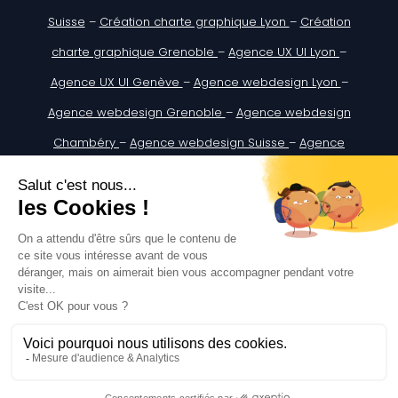
Suisse
–
Création charte graphique Lyon
–
Création
charte graphique Grenoble
–
Agence UX UI Lyon
–
Agence UX UI Genève
–
Agence webdesign Lyon
–
Agence webdesign Grenoble
–
Agence webdesign
Chambéry
–
Agence webdesign Suisse
–
Agence
webdesign Genève
–
Agence webdesign Lausanne
Digitify SASU au Capital de : 5 000€
ADRESSE : 333 A Rue du Doyen Georges Chapas, 69009
Lyon, France
SIREN: 907932057 | N°TVA:FR02907932057
Assurances Multirisque Professionnelle portant le n°
11376573908 chez CREDIT AGRICOLEASSURANCES
© 2025 DigitiFy . Tous les droits réservés |
Mentions
légales
|
CGU
|
Cookies