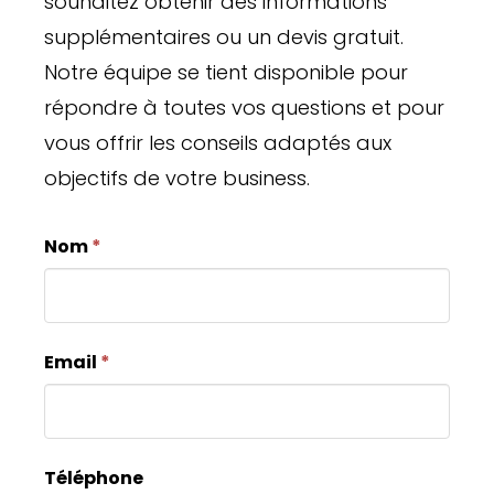
souhaitez obtenir des informations
supplémentaires ou un devis gratuit.
Notre équipe se tient disponible pour
répondre à toutes vos questions et pour
vous offrir les conseils adaptés aux
objectifs de votre business.
Contact
Si
Nom
*
form
vous
êtes
un
Email
*
humain,
ne
remplissez
Téléphone
pas