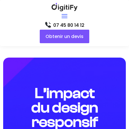
07 45 80 14 12
Obtenir un devis
L’impact
du design
responsif