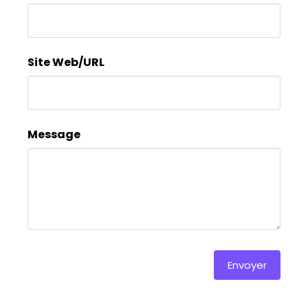
ce
champ.
Site Web/URL
Message
Envoyer