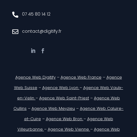
07 45 80 14 12

contact@digitify.fr

Agence Web Digitify
–
Agence Web France
–
Agence
Web Suisse
–
Agence Web Lyon
–
Agence Web Vaulx-
en-Velin
–
Agence Web Saint-Priest
–
Agence Web
Oullins
–
Agence Web Meyzieu
–
Agence Web Caluire-
et-Cuire
–
Agence Web Bron
–
Agence Web
Villeurbanne
–
Agence Web Vienne
–
Agence Web