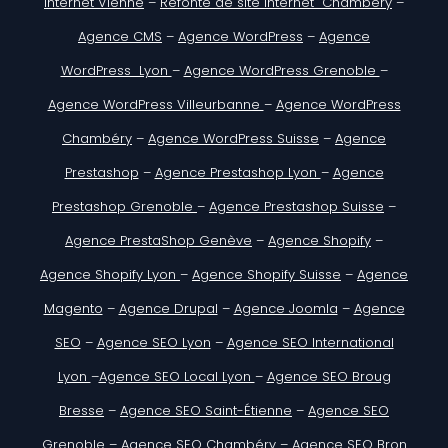
internet Vienne
–
Refonte de site internet Chambéry
–
Agence CMS
–
Agence WordPress
–
Agence
WordPress Lyon
–
Agence WordPress Grenoble
–
Agence WordPress Villeurbanne
–
Agence WordPress
Chambéry
–
Agence WordPress Suisse
–
Agence
Prestashop
–
Agence Prestashop Lyon
–
Agence
Prestashop Grenoble
–
Agence Prestashop Suisse
–
Agence PrestaShop Genève
–
Agence Shopify
–
Agence Shopify Lyon
–
Agence Shopify Suisse
–
Agence
Magento
–
Agence Drupal
–
Agence Joomla
–
Agence
SEO
–
Agence SEO Lyon
–
Agence SEO International
Lyon
–
Agence SEO Local Lyon
–
Agence SEO Broug
Bresse
–
Agence SEO Saint-Étienne
–
Agence SEO
Grenoble
–
Agence SEO Chambéry
–
Agence SEO Bron