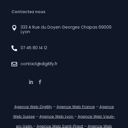
Contactez nous
333 A Rue du Doyen Georges Chapas 69009

Lyon
07 45 80 14 12

contact@digitify.fr

Agence Web Digitify
–
Agence Web France
–
Agence
Web Suisse
–
Agence Web Lyon
–
Agence Web Vaulx-
en-Velin
–
Agence Web Saint-Priest
–
Agence Web