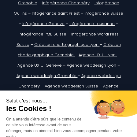
Grenoble
–
Infogérance Chambéry
–
Infogérance
Oullins
–
Infogérance Saint Priest
–
Infogérance Suisse
–
Infogérance Geneve
–
Infogérance Lausanne
–
Infogérance PME Suisse
–
Infogérance WordPress
Suisse
–
Création charte graphique Lyon
–
Création
charte graphique Grenoble
–
Agence UX UI Lyon
–
Agence UX UI Genève
–
Agence webdesign Lyon
–
Agence webdesign Grenoble
–
Agence webdesign
Chambéry
–
Agence webdesign Suisse
–
Agence
webdesign Genève
–
Agence webdesign Lausanne
Digitify SASU au Capital de : 5 000€
ADRESSE : 333 A Rue du Doyen Georges Chapas, 69009
Lyon, France