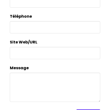
ne
remplissez
Téléphone
pas
ce
champ.
Site Web/URL
Message