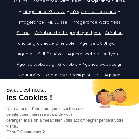
Oullins
–
Infogérance Saint Priest
–
Infogérance Suisse
–
Infogérance Geneve
–
Infogérance Lausanne
–
Infogérance PME Suisse
–
Infogérance WordPress
Suisse
–
Création charte graphique Lyon
–
Création
charte graphique Grenoble
–
Agence UX UI Lyon
–
Agence UX UI Genève
–
Agence webdesign Lyon
–
Agence webdesign Grenoble
–
Agence webdesign
Chambéry
–
Agence webdesign Suisse
–
Agence
webdesign Genève
–
Agence webdesign Lausanne
Digitify SASU au Capital de : 5 000€
ADRESSE : 333 A Rue du Doyen Georges Chapas, 69009
Lyon, France
SIREN: 907932057 | N°TVA:FR02907932057
Assurances Multirisque Professionnelle portant le n°