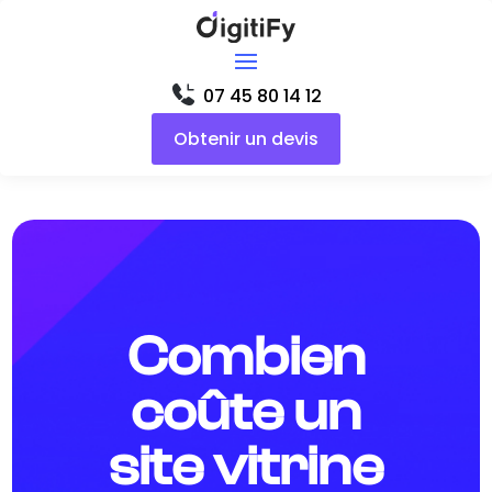
07 45 80 14 12
Obtenir un devis
Combien
coûte un
site vitrine