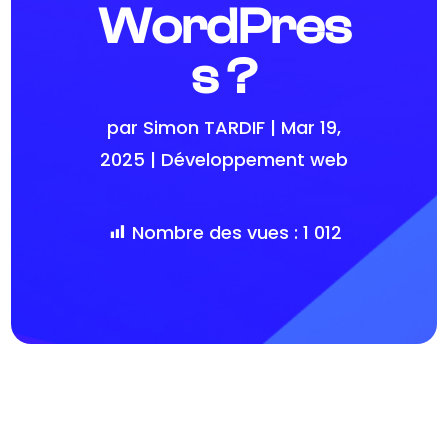
WordPres
s ?
par
Simon TARDIF
|
Mar 19,
2025
|
Développement web
Nombre des vues :
1 012