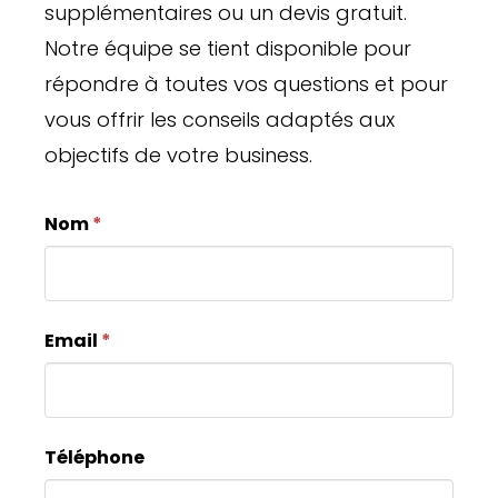
supplémentaires ou un devis gratuit.
Notre équipe se tient disponible pour
répondre à toutes vos questions et pour
vous offrir les conseils adaptés aux
objectifs de votre business.
Contact
Si
Nom
*
form
vous
êtes
un
Email
*
humain,
ne
remplissez
Téléphone
pas