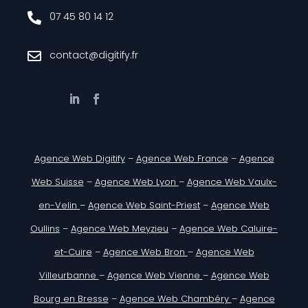
07 45 80 14 12

contact@digitify.fr

Agence Web Digitify
–
Agence Web France
–
Agence
Web Suisse
–
Agence Web Lyon
–
Agence Web Vaulx-
en-Velin
–
Agence Web Saint-Priest
–
Agence Web
Oullins
–
Agence Web Meyzieu
–
Agence Web Caluire-
et-Cuire
–
Agence Web Bron
–
Agence Web
Villeurbanne
–
Agence Web Vienne
–
Agence Web
Bourg en Bresse
–
Agence Web Chambéry
–
Agence