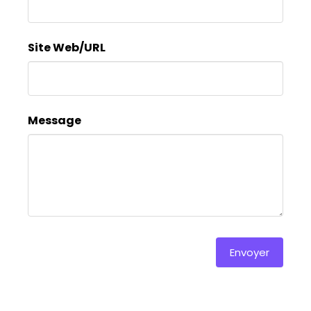
ce
champ.
Site Web/URL
Message
Envoyer