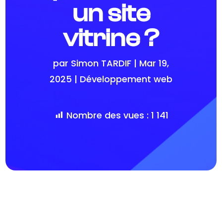
un site
vitrine ?
par
Simon TARDIF
|
Mar 19,
2025
|
Développement web
Nombre des vues :
1 141