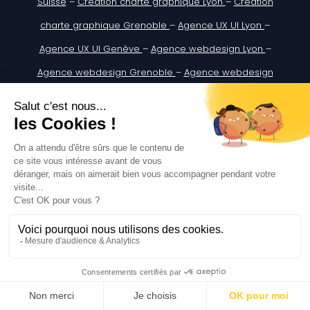
Suisse
–
Création charte graphique Lyon
–
Création
charte graphique Grenoble
–
Agence UX UI Lyon
–
Agence UX UI Genève
–
Agence webdesign Lyon
–
Agence webdesign Grenoble
–
Agence webdesign
Chambéry
–
Agence webdesign Suisse
–
Agence
webdesign Genève
–
Agence webdesign Lausanne
Digitify SASU au Capital de : 5 000€
ADRESSE : 333 A Rue du Doyen Georges Chapas, 69009
Lyon, France
SIREN: 907932057 | N°TVA:FR02907932057
Assurances Multirisque Professionnelle portant le n°
11376573908 chez CREDIT AGRICOLEASSURANCES
© 2025 DigitiFy . Tous les droits réservés |
Mentions
légales
|
CGU
|
Cookies